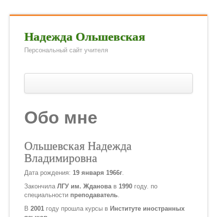
Надежда Ольшевская
Персональный сайт учителя
Главная
Методические разработки
Обо мне
Предлагаемый формат проведения итоговой аттеста
Итоговая аттестация по английскому языку за курс 
Ольшевская Надежда
Владимировна
Олимпиады и конкурсы
Дата рождения:
19 января 1966г
.
Ученикам и их родителям
Закончила
ЛГУ им. Жданова
в
1990
году. по
специальности
преподаватель
.
Домашние задания
В
2001
году прошла курсы в
Институте иностранных
Литература для чтения