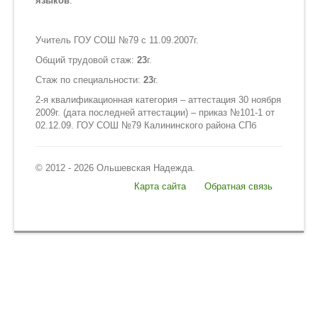
языков
.
Информация
Учитель ГОУ СОШ №79 с 11.09.2007г.
Обо мне
Общий трудовой стаж:
23
г.
Стаж по специальности:
23
г.
О школе
2-я квалификационная категория – аттестация 30 ноября
Обратная связь
2009г. (дата последней аттестации) – приказ №101-1 от
02.12.09. ГОУ СОШ №79 Калининского района СПб
© 2012 - 2026 Ольшевская Надежда.
Карта сайта
Обратная связь