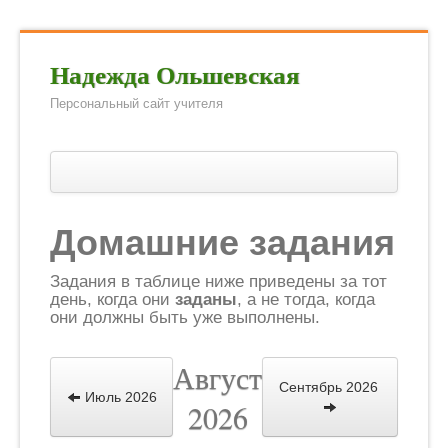
Надежда Ольшевская
Персональный сайт учителя
Главная
Методические разработки
Домашние задания
Предлагаемый формат проведения итоговой аттеста
Задания в таблице ниже приведены за тот
Итоговая аттестация по английскому языку за курс 
день, когда они
заданы
, а не тогда, когда
они должны быть уже выполнены.
Олимпиады и конкурсы
Август
Ученикам и их родителям
Сентябрь 2026
Июль 2026
2026
Домашние задания
Литература для чтения